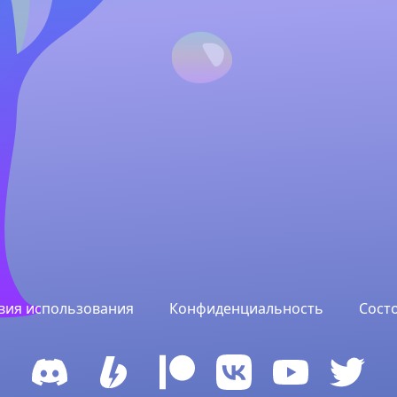
вия использования
Конфиденциальность
Сост
BOOSTY
DISCORD
PATREON
VK
YOUTUBE
TWITTER